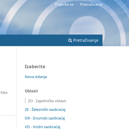
Prijavite se
Pretraživanje
Pretraživanje
Izaberite
Nova izdanja
Oblasti
Titles
ZO - Zajedničke oblasti
ZE - Železnički saobraćaj
DR - Drumski saobraćaj
VD - Vodni saobraćaj