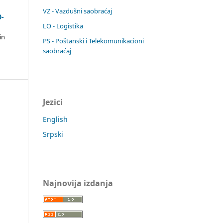
VZ - Vazdušni saobraćaj
-
LO - Logistika
in
PS - Poštanski i Telekomunikacioni
saobraćaj
Jezici
English
Srpski
Najnovija izdanja