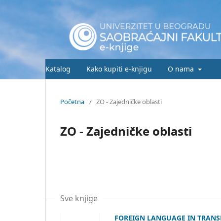
Katalog
Kako kupiti e-knjigu
O nama
Početna
/
ZO - Zajedničke oblasti
ZO - Zajedničke oblasti
Sve knjige
FOREIGN LANGUAGE IN TRAN