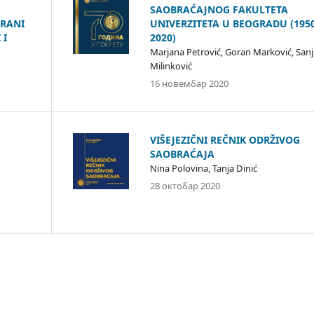
SAOBRAĆAJNOG FAKULTETA
TRANI
UNIVERZITETA U BEOGRADU (1950
 I
2020)
Marjana Petrović, Goran Marković, Sanj
Milinković
16 новембар 2020
VIŠEJEZIČNI REČNIK ODRŽIVOG
SAOBRAĆAJA
Nina Polovina, Tanja Dinić
28 октобар 2020