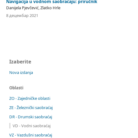
Navigacija u vodnom saobraćaju: priručnik
Danijela Pjevčević, Zlatko Hrle
8 децембар 2021
Izaberite
Nova izdanja
Oblasti
ZO - Zajedničke oblasti
ZE - Železnički saobraćaj
DR - Drumski saobraćaj
VD - Vodni saobraćaj
VZ - Vazdušni saobraćaj