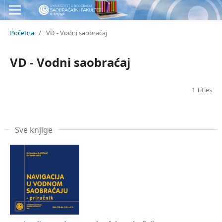
Početna
/
VD - Vodni saobraćaj
VD - Vodni saobraćaj
1 Titles
Sve knjige