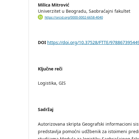
Milica Mitrović
Univerzitet u Beogradu, Saobraćajni fakultet
https://orcid.org/0000-0002-6658-4040
DOI
https://doi.org/10.37528/FTTE/97886739544
Ključne reči
Logistika, GIS
Sadržaj
Autorizovana skripta Geografski informacioni sist
predstavlja pomoćni udžbenik za istoimeni pre
studijama Modula za logistiku Saobraćajnog faku