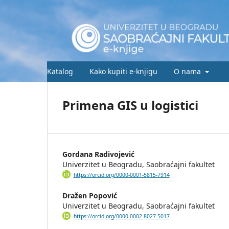
Katalog
Kako kupiti e-knjigu
O nama
Primena GIS u logistici
Gordana Radivojević
Univerzitet u Beogradu, Saobraćajni fakultet
https://orcid.org/0000-0001-5815-7914
Dražen Popović
Univerzitet u Beogradu, Saobraćajni fakultet
https://orcid.org/0000-0002-8027-5017