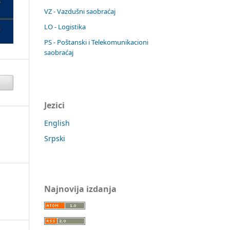
VZ - Vazdušni saobraćaj
LO - Logistika
PS - Poštanski i Telekomunikacioni
saobraćaj
Jezici
English
Srpski
Najnovija izdanja