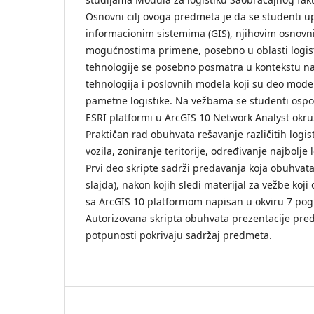
Osnovni cilj ovoga predmeta je da se studenti 
informacionim sistemima (GIS), njihovim osnovn
mogućnostima primene, posebno u oblasti logist
tehnologije se posebno posmatra u kontekstu na
tehnologija i poslovnih modela koji su deo mod
pametne logistike. Na vežbama se studenti ospo
ESRI platformi u ArcGIS 10 Network Analyst okru
Praktičan rad obuhvata rešavanje različitih logis
vozila, zoniranje teritorije, određivanje najbolje 
Prvi deo skripte sadrži predavanja koja obuhvata
slajda), nakon kojih sledi materijal za vežbe koj
sa ArcGIS 10 platformom napisan u okviru 7 pogla
Autorizovana skripta obuhvata prezentacije pred
potpunosti pokrivaju sadržaj predmeta.