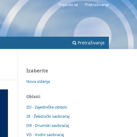
Prijavite se
Pretraživanje
Pretraživanje
Izaberite
Nova izdanja
Oblasti
ZO - Zajedničke oblasti
ZE - Železnički saobraćaj
DR - Drumski saobraćaj
VD - Vodni saobraćaj