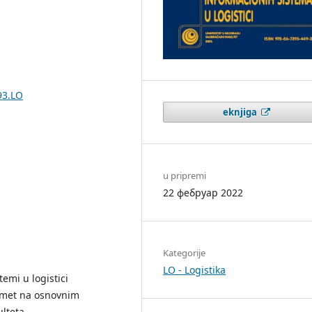
93.LO
eknjiga
u pripremi
22 фебруар 2022
Kategorije
LO - Logistika
emi u logistici
dmet na osnovnim
lteta.