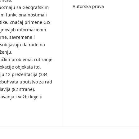
Autorska prava
upoznaju sa Geografskim
im funkcionalnostima i
ike. Značaj primene GIS
jnovijih informacionih
erne, savremene i
sobljavaju da rade na
ženju.
tičkih problema: rutiranje
lokacije objekata itd.
ju 12 prezentacija (334
i obuhvata uputstvo za rad
vlja (82 strane).
avanja i vežbi koje u